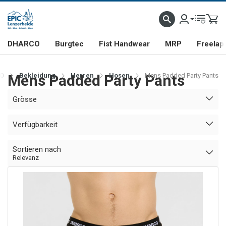
DHARCO
Burgtec
Fist Handwear
MRP
Freelap
O
Mens Padded Party Pants
Bekleidung
Herren
Hosen
Mens Padded Party Pants
Grösse
Verfügbarkeit
Sortieren nach
Relevanz