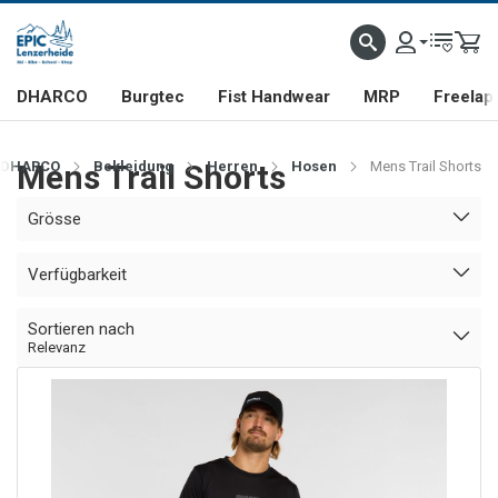
DHARCO
Burgtec
Fist Handwear
MRP
Freelap
DHARCO
Mens Trail Shorts
Bekleidung
Herren
Hosen
Mens Trail Shorts
Grösse
Verfügbarkeit
Sortieren nach
Relevanz