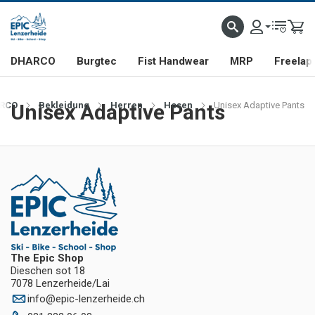
DHARCO
Burgtec
Fist Handwear
MRP
Freelap
RCO
Unisex Adaptive Pants
Bekleidung
Herren
Hosen
Unisex Adaptive Pants
The Epic Shop
Dieschen sot 18
7078 Lenzerheide/Lai
info
@
epic-lenzerheide.ch