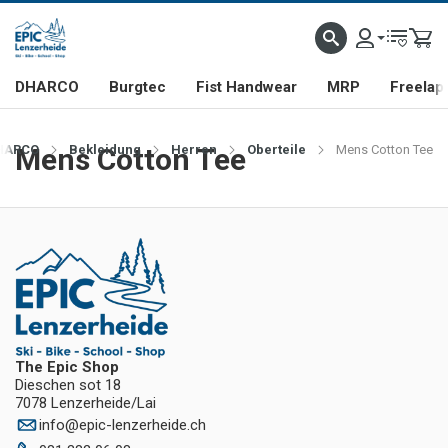
DHARCO
Burgtec
Fist Handwear
MRP
Freelap
HARCO
Mens Cotton Tee
Bekleidung
Herren
Oberteile
Mens Cotton Tee
The Epic Shop
Dieschen sot 18
7078 Lenzerheide/Lai
info
@
epic-lenzerheide.ch