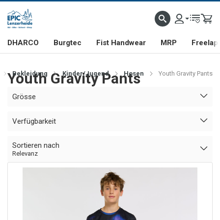
DHARCO
Burgtec
Fist Handwear
MRP
Freelap
Youth Gravity Pants
Bekleidung
Kinder/Jugend
Hosen
Youth Gravity Pants
Grösse
Verfügbarkeit
Sortieren nach
Relevanz