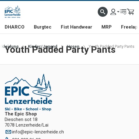
DHARCO
Burgtec
Fist Handwear
MRP
Freelap
ekleidung
Youth Padded Party Pants
Kinder/Jugend
Hosen
Youth Padded Party Pants
The Epic Shop
Dieschen sot 18
7078 Lenzerheide/Lai
info
@
epic-lenzerheide.ch