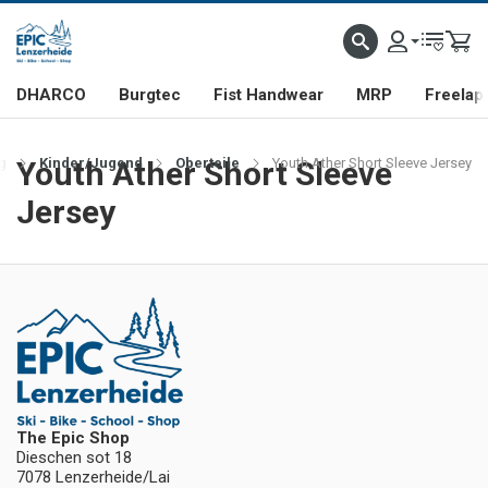
DHARCO
Burgtec
Fist Handwear
MRP
Freelap
g
Youth Ather Short Sleeve
Kinder/Jugend
Oberteile
Youth Ather Short Sleeve Jersey
Jersey
The Epic Shop
Dieschen sot 18
7078 Lenzerheide/Lai