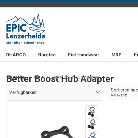
DHARCO
Burgtec
Fist Handwear
MRP
F
Better Boost Hub Adapter
Startseite
MRP
Better Boost Hub Adapter
Sortieren na
Verfügbarkeit
Relevanz