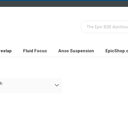
reelap
Fluid Focus
Anso Suspension
EpicShop.
ch