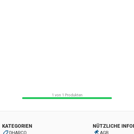
1
von
1
Produkten
KATEGORIEN
NÜTZLICHE INF
DHARCO
AGB