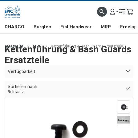
DHARCO
Burgtec
Fist Handwear
MRP
Freelap
Startseite
Kettenführung & Bash Guards
MRP
Kettenführung & Bash Guards Ersatzteile
Ersatzteile
Verfügbarkeit
Sortieren nach
Relevanz