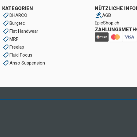
KATEGORIEN
NÜTZLICHE INF
DHARCO
AGB
EpicShop.ch
Burgtec
ZAHLUNGSMETH
Fist Handwear
MRP
Freelap
Fluid Focus
Anso Suspension