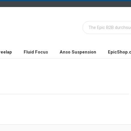
reelap
Fluid Focus
Anso Suspension
EpicShop.