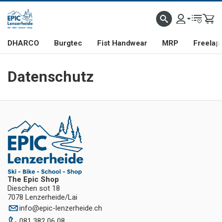
DHARCO
Burgtec
Fist Handwear
MRP
Freelap
Datenschutz
The Epic Shop
Dieschen sot 18
7078 Lenzerheide/Lai
info
@
epic-lenzerheide.ch
081 382 06 08