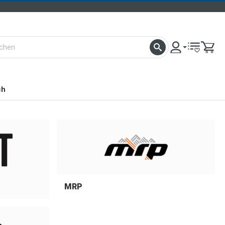
ch
MRP