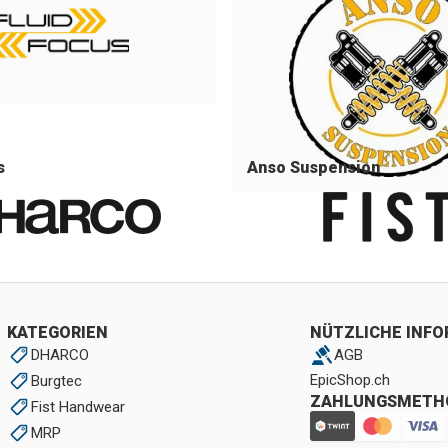
s
Anso Suspension
KATEGORIEN
NÜTZLICHE INF
DHARCO
AGB
EpicShop.ch
Burgtec
ZAHLUNGSMETH
Fist Handwear
MRP