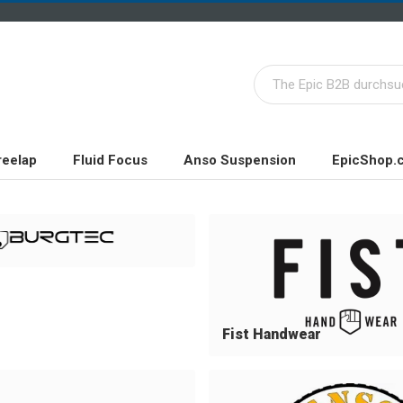
reelap
Fluid Focus
Anso Suspension
EpicShop.
Fist Handwear